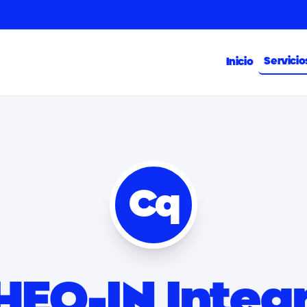
Servicio
Inicio
Cq
HEQ-IN Integr