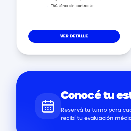
•
TAC tórax sin contraste
VER DETALLE
Conocé tu es
Reservá tu turno para cu
recibí tu evaluación médi