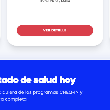
Holter 24 hs / MAPA
VER DETALLE
tado de salud hoy
alquiera de los programas CHEQ-IN y
ca completa.