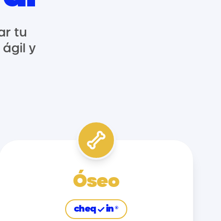
ar tu
ágil y
Óseo
cheq
in
®