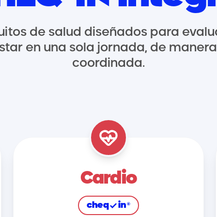
uitos de salud diseñados para evalu
star en una sola jornada, de manera 
coordinada.
Cardio
cheq
in
®