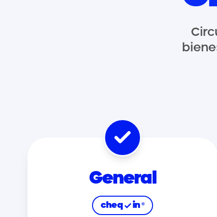
Circ
biene
General
cheq
in
®