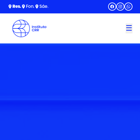
Res
.
Fon
.
Sáe
.
☰